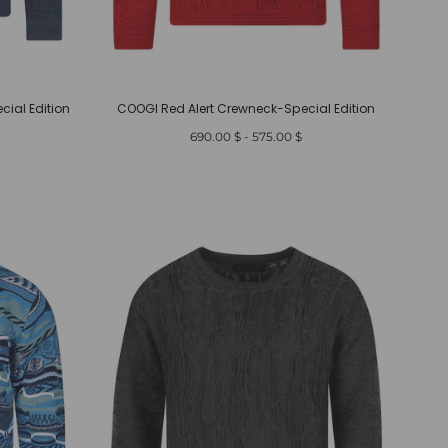
ial Edition
COOGI Red Alert Crewneck-Special Edition
أدنى
أعلى
$ 690.00
-
$ 575.00
سعر
سعر