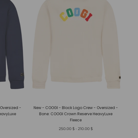
Oversized -
New - COOGI - Block Logo Crew - Oversized -
eavyLuxe
Bone: COOGI Crown Reserve HeavyLuxe
Fleece
أدنى
أعلى
$ 250.00
-
$ 210.00
سعر
سعر