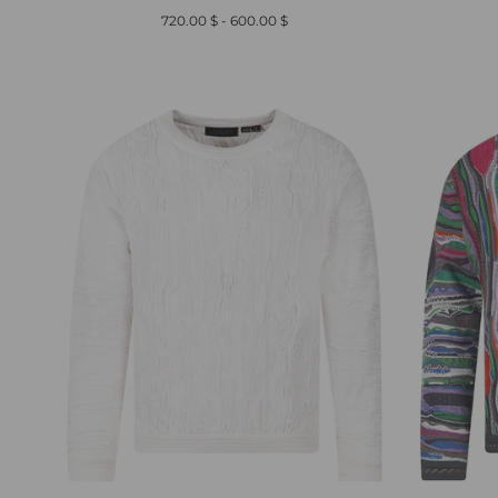
أدنى
أعلى
$ 720.00
-
$ 600.00
سعر
سعر