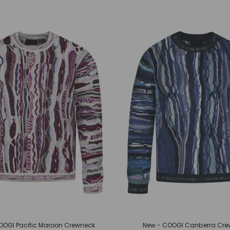
OOGI Pacific Maroon Crewneck
New - COOGI Canberra Cre