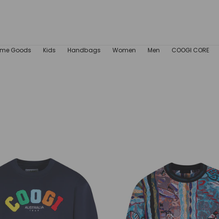
me Goods
Kids
Handbags
Women
Men
COOGI CORE