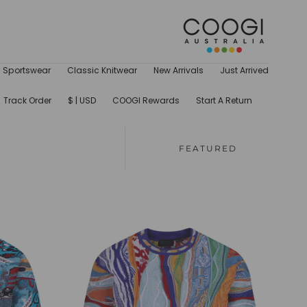
تخطي إلى
المحتوى
Sportswear
Classic Knitwear
New Arrivals
Just Arrived
Track Order
USD | $
COOGI Rewards
Start A Return
FEATURED