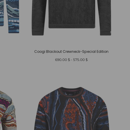
Coogi Blackout Crewneck-Special Edition
أدنى
أعلى
$ 690.00
-
$ 575.00
سعر
سعر