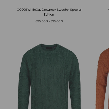
COOGI WhiteOut Crewneck Sweater, Special
Edition
أدنى
أعلى
$ 690.00
-
$ 575.00
سعر
سعر