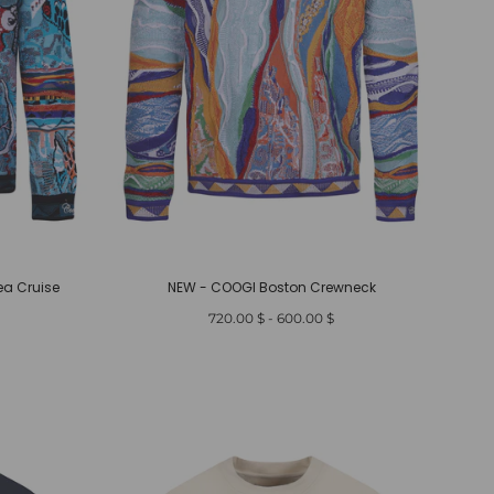
ea Cruise
NEW - COOGI Boston Crewneck
أدنى
أعلى
$ 720.00
-
$ 600.00
سعر
سعر