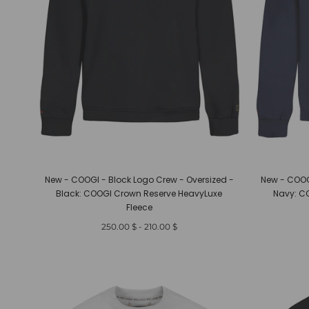
New - COOGI - Block Logo Crew - Oversized -
New - COOG
Black: COOGI Crown Reserve HeavyLuxe
Navy: C
Fleece
أدنى
أعلى
$ 250.00
-
$ 210.00
سعر
سعر