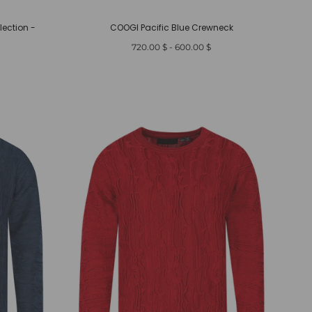
lection -
COOGI Pacific Blue Crewneck
أدنى
أعلى
$ 720.00
-
$ 600.00
سعر
سعر