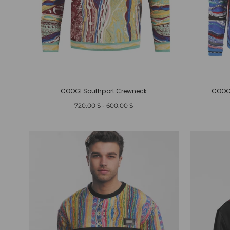
COOGI Southport Crewneck
COOGI
أدنى
أعلى
$ 720.00
-
$ 600.00
سعر
سعر