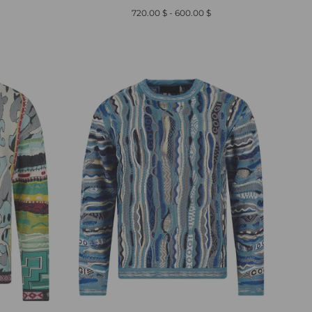
أدنى
أعلى
$ 720.00
-
$ 600.00
سعر
سعر