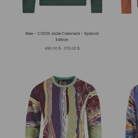
New - COOGI Jade Crewneck - Special
Edition
أدنى
أعلى
$ 690.00
-
$ 575.00
سعر
سعر