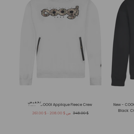
تخفيض
New - COOGI Applique Fleece Crew
New - COOG
Black: 
السعر
أدنى
أعلى
$ 348.00
من
$ 208.00
-
$ 261.00
العادي
سعر
سعر